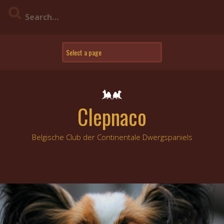
Skip
to
content
Clepnaco
Belgische Club der Continentale Dwergspaniels