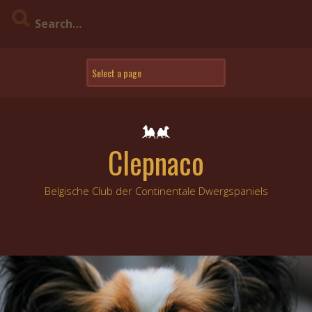
Skip
to
content
Clepnaco
Belgische Club der Continentale Dwergspaniels