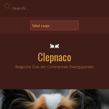
Skip
to
content
Clepnaco
Belgische Club der Continentale Dwergspaniels