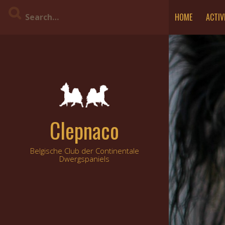
Skip
HOME
ACTIV
to
content
Clepnaco
Belgische Club der Continentale
Dwergspaniels