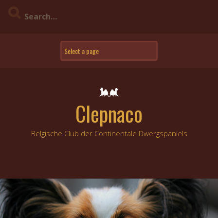
Skip
to
content
Clepnaco
Belgische Club der Continentale Dwergspaniels