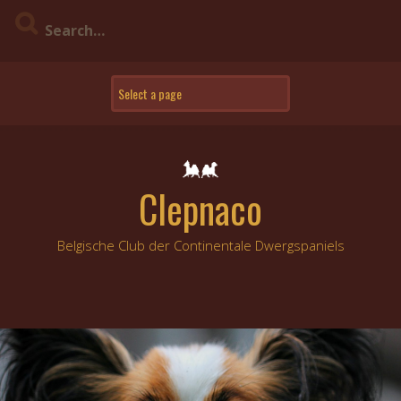
Skip
to
content
Clepnaco
Belgische Club der Continentale Dwergspaniels