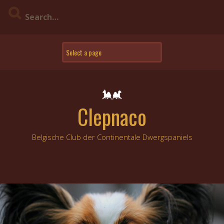
Skip
to
content
Clepnaco
Belgische Club der Continentale Dwergspaniels