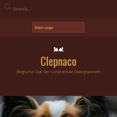
Skip
to
content
Clepnaco
Belgische Club der Continentale Dwergspaniels