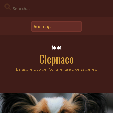
Skip
to
content
Clepnaco
Belgische Club der Continentale Dwergspaniels