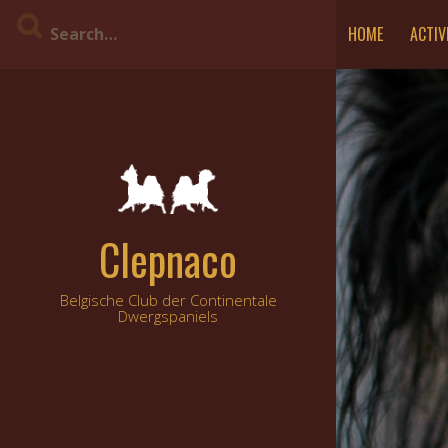
Skip
HOME
ACTIV
to
content
Clepnaco
Belgische Club der Continentale
Dwergspaniels