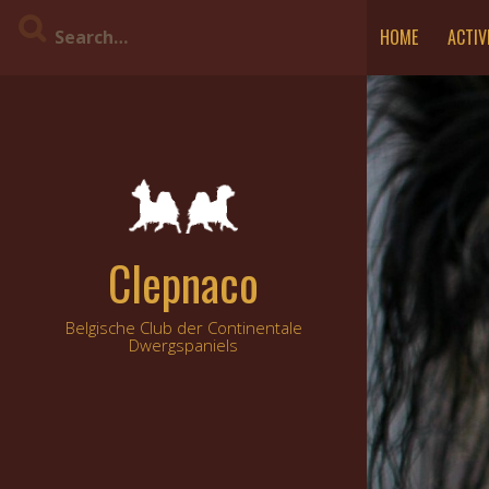
Skip
HOME
ACTIV
to
content
Clepnaco
Belgische Club der Continentale
Dwergspaniels