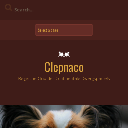
Skip
to
content
Clepnaco
Belgische Club der Continentale Dwergspaniels