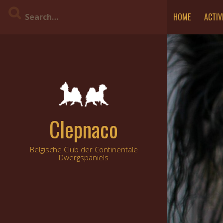
Skip
HOME
ACTIV
to
content
Clepnaco
Belgische Club der Continentale
Dwergspaniels