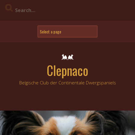
Skip
to
content
Clepnaco
Belgische Club der Continentale Dwergspaniels