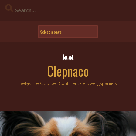
Skip
to
content
Clepnaco
Belgische Club der Continentale Dwergspaniels