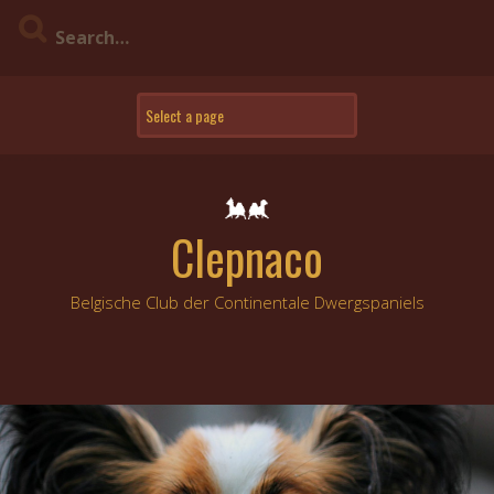
Skip
to
content
Clepnaco
Belgische Club der Continentale Dwergspaniels