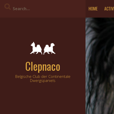
Skip
HOME
ACTIV
to
content
Clepnaco
Belgische Club der Continentale
Dwergspaniels