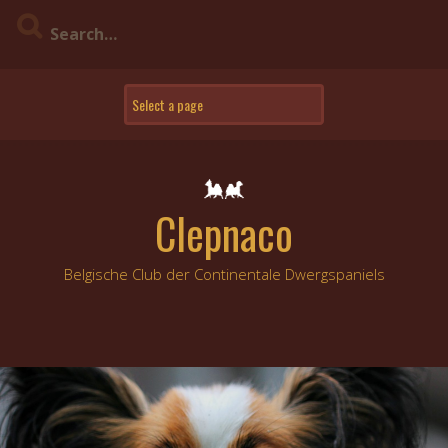
Skip
to
content
Clepnaco
Belgische Club der Continentale Dwergspaniels