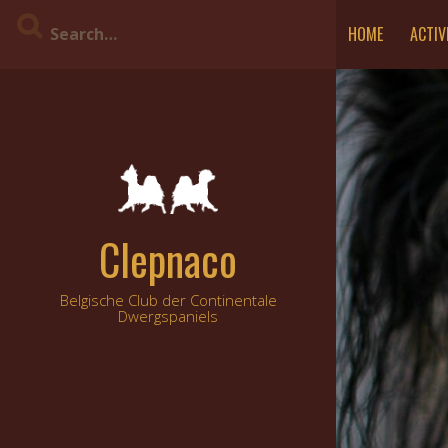
Skip
HOME
ACTIV
to
content
Clepnaco
Belgische Club der Continentale
Dwergspaniels