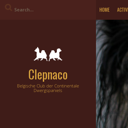
Skip
HOME
ACTIV
to
content
Clepnaco
Belgische Club der Continentale
Dwergspaniels