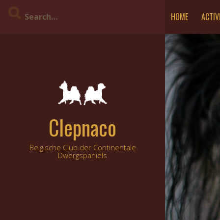
Skip
HOME
ACTIV
to
content
Clepnaco
Belgische Club der Continentale
Dwergspaniels