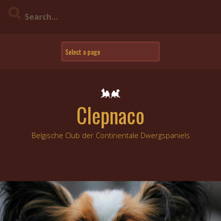
Skip
to
content
Clepnaco
Belgische Club der Continentale Dwergspaniels