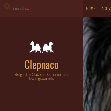
Skip
HOME
ACTIV
to
content
Clepnaco
Belgische Club der Continentale
Dwergspaniels