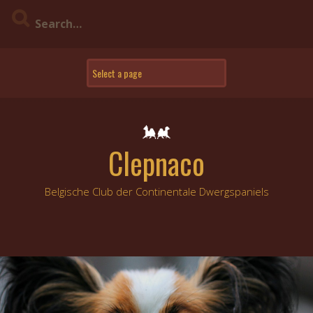
Skip
to
content
Clepnaco
Belgische Club der Continentale Dwergspaniels