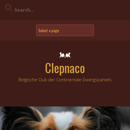
Skip
to
content
Clepnaco
Belgische Club der Continentale Dwergspaniels