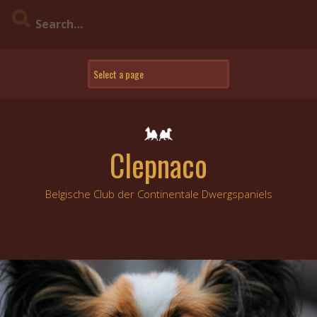
Skip
to
content
Clepnaco
Belgische Club der Continentale Dwergspaniels