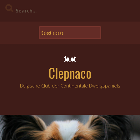
Skip
to
content
Clepnaco
Belgische Club der Continentale Dwergspaniels