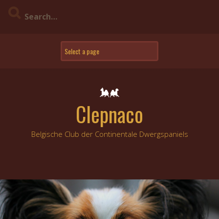
Skip
to
content
Clepnaco
Belgische Club der Continentale Dwergspaniels