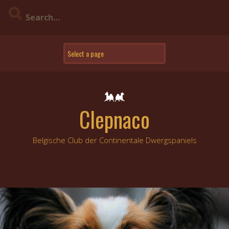
Skip
to
content
Clepnaco
Belgische Club der Continentale Dwergspaniels