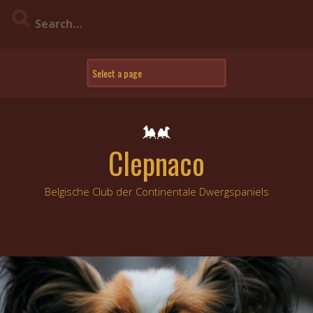
Skip
to
content
Clepnaco
Belgische Club der Continentale Dwergspaniels