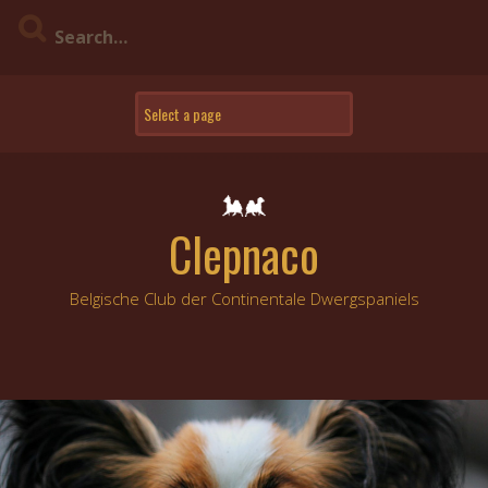
Skip
to
content
Clepnaco
Belgische Club der Continentale Dwergspaniels