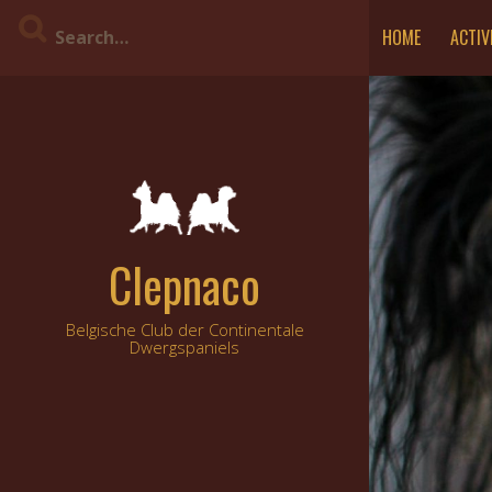
Skip
HOME
ACTIV
to
content
Clepnaco
Belgische Club der Continentale
Dwergspaniels