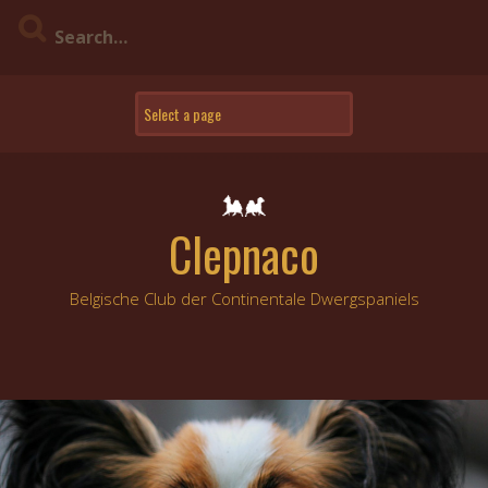
Skip
to
content
Clepnaco
Belgische Club der Continentale Dwergspaniels