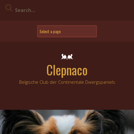
Skip
to
content
Clepnaco
Belgische Club der Continentale Dwergspaniels