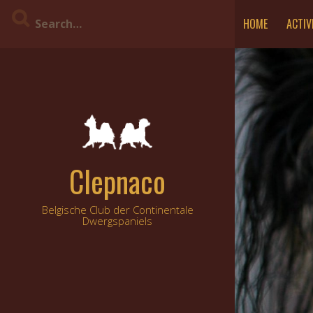
Skip
HOME
ACTIV
to
content
Clepnaco
Belgische Club der Continentale
Dwergspaniels