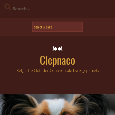
Skip
to
content
Clepnaco
Belgische Club der Continentale Dwergspaniels