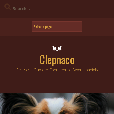
Skip
to
content
Clepnaco
Belgische Club der Continentale Dwergspaniels