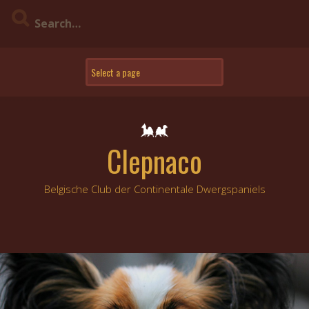
Skip
to
content
Clepnaco
Belgische Club der Continentale Dwergspaniels