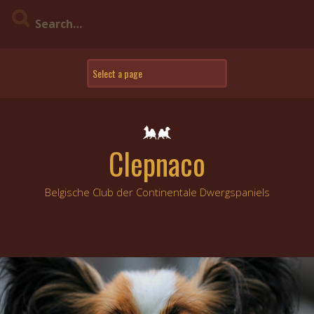
Skip
to
content
Clepnaco
Belgische Club der Continentale Dwergspaniels