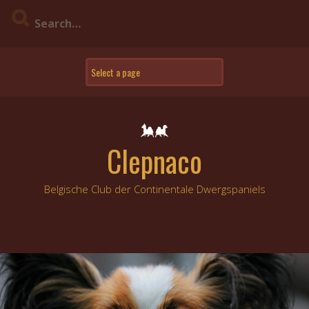
Skip
to
content
Clepnaco
Belgische Club der Continentale Dwergspaniels