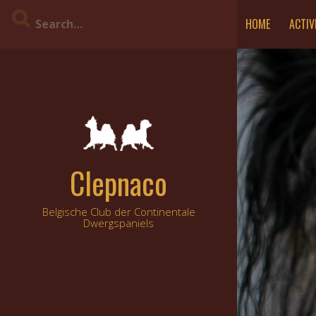
Skip
HOME
ACTIV
to
content
Clepnaco
Belgische Club der Continentale
Dwergspaniels