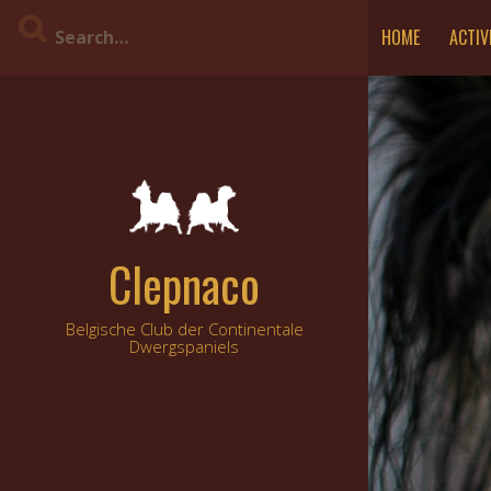
Skip
HOME
ACTIV
to
content
Clepnaco
Belgische Club der Continentale
Dwergspaniels