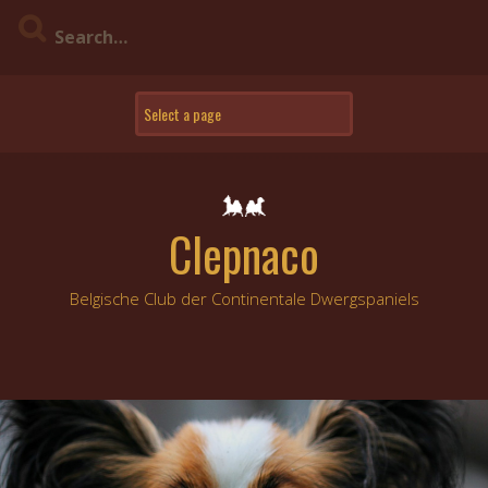
Skip
to
content
Clepnaco
Belgische Club der Continentale Dwergspaniels