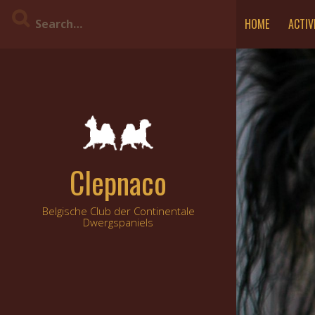
Skip
HOME
ACTIV
to
content
Clepnaco
Belgische Club der Continentale
Dwergspaniels