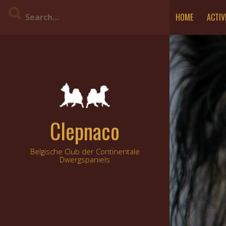
Skip
HOME
ACTIV
to
content
Clepnaco
Belgische Club der Continentale
Dwergspaniels