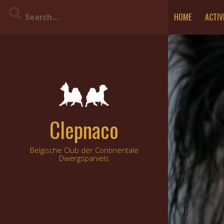
Skip
HOME
ACTIV
to
content
Clepnaco
Belgische Club der Continentale
Dwergspaniels