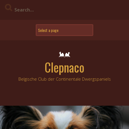
Skip
to
content
Clepnaco
Belgische Club der Continentale Dwergspaniels