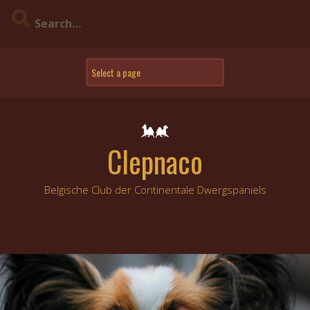
Skip
to
content
Clepnaco
Belgische Club der Continentale Dwergspaniels