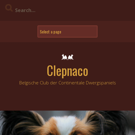
Skip
to
content
Clepnaco
Belgische Club der Continentale Dwergspaniels