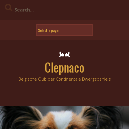
Skip
to
content
Clepnaco
Belgische Club der Continentale Dwergspaniels